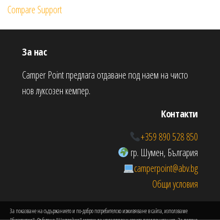
Compare Support
За нас
Camper Point предлага отдаване под наем на чисто
нов луксозен кемпер.
Контакти
+359 890 528 850
гр. Шумен, България
camperpoint@abv.bg
Общи условия
За показване на съдържанието и по-добро потребителско изживяване в сайта, използваме