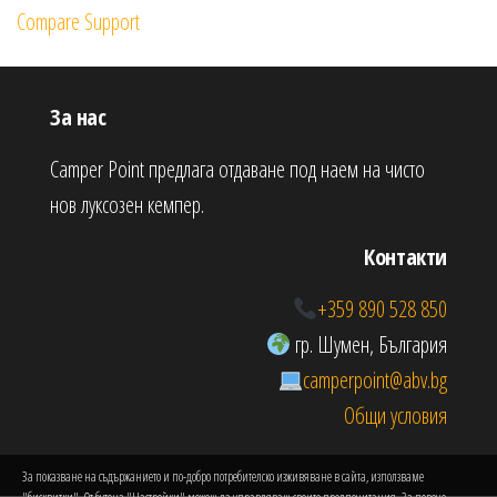
Compare Support
За нас
Camper Point предлага отдаване под наем на чисто
нов луксозен кемпер.
Контакти
+359 890 528 850
гр. Шумен, България
camperpoint@abv.bg
Общи условия
За показване на съдържанието и по-добро потребителско изживяване в сайта, използваме