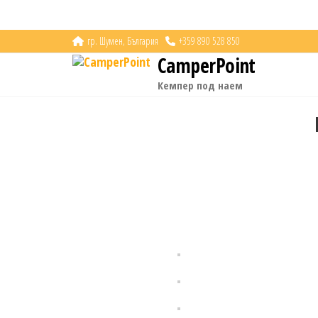
T1126790311823288
гр. Шумен, България
+359 890 528 850
CamperPoint
Кемпер под наем