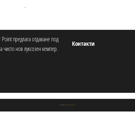
 Point предлага отдаване под
Контакти
а чисто нов луксозен кемпер.
Proudly powered by
WordPress
|
Theme:
Popularis Verse