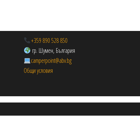
+359 890 528 850
гр. Шумен, България
camperpoint@abv.bg
Общи условия